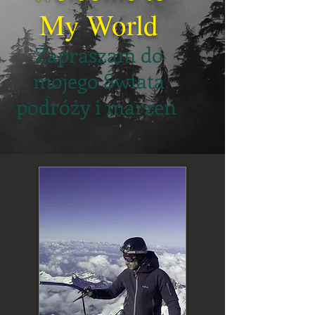
My World
Zapraszam do
mojego Świata
podróży i marzeń