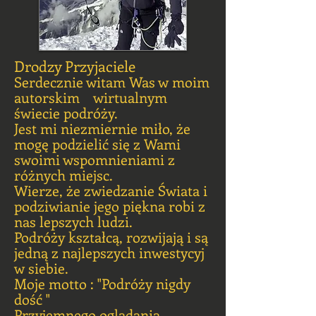
Drodzy Przyjaciele
Serdecznie witam Was w moim
autorskim wirtualnym
świecie podróży.
Jest mi niezmiernie miło, że
mogę podzielić się z Wami
swoimi wspomnieniami z
różnych miejsc.
Wierze, że zwiedzanie Świata i
podziwianie jego piękna robi z
nas lepszych ludzi.
Podróży kształcą, rozwijają i są
jedną z najlepszych inwestycyj
w siebie.
Moje motto : "Podróży nigdy
dość "
Przyjemnego oglądania.