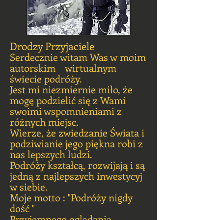
Drodzy Przyjaciele
Serdecznie witam Was w moim
autorskim wirtualnym
świecie podróży.
Jest mi niezmiernie miło, że
mogę podzielić się z Wami
swoimi wspomnieniami z
różnych miejsc.
Wierze, że zwiedzanie Świata i
podziwianie jego piękna robi z
nas lepszych ludzi.
Podróży kształcą, rozwijają i są
jedną z najlepszych inwestycyj
w siebie.
Moje motto : "Podróży nigdy
dość "
Przyjemnego oglądania.