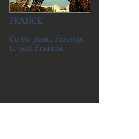
FRANCE
Co tu pisać, Francja
to jest Francja.