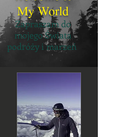
My World
Zapraszam do
mojego Świata
podróży i marzeń